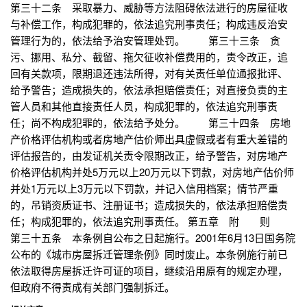
第三十二条 采取暴力、威胁等方法阻碍依法进行的房屋征收
与补偿工作，构成犯罪的，依法追究刑事责任；构成违反治安
管理行为的，依法给予治安管理处罚。 第三十三条 贪
污、挪用、私分、截留、拖欠征收补偿费用的，责令改正，追
回有关款项，限期退还违法所得，对有关责任单位通报批评、
给予警告；造成损失的，依法承担赔偿责任；对直接负责的主
管人员和其他直接责任人员，构成犯罪的，依法追究刑事责
任；尚不构成犯罪的，依法给予处分。 第三十四条 房地
产价格评估机构或者房地产估价师出具虚假或者有重大差错的
评估报告的，由发证机关责令限期改正，给予警告，对房地产
价格评估机构并处5万元以上20万元以下罚款，对房地产估价师
并处1万元以上3万元以下罚款，并记入信用档案；情节严重
的，吊销资质证书、注册证书；造成损失的，依法承担赔偿责
任；构成犯罪的，依法追究刑事责任。 第五章 附 则
第三十五条 本条例自公布之日起施行。2001年6月13日国务院
公布的《城市房屋拆迁管理条例》同时废止。本条例施行前已
依法取得房屋拆迁许可证的项目，继续沿用原有的规定办理，
但政府不得责成有关部门强制拆迁。