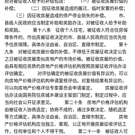
府对被征收人给予的补偿包括： （一）被征收房屋价值的
补偿； （二）因征收房屋造成的搬迁、临时安置的补偿；
（三）因征收房屋造成的停产停业损失的补偿。 市、
县级人民政府应当制定补助和奖励办法，对被征收人给予补助
和奖励。 第十八条 征收个人住宅，被征收人符合住房保
障条件的，作出房屋征收决定的市、县级人民政府应当优先给
予住房保障。具体办法由省、自治区、直辖市制定。 第十
九条 对被征收房屋价值的补偿，不得低于房屋征收决定公告
之日被征收房屋类似房地产的市场价格。被征收房屋的价值，
由具有相应资质的房地产价格评估机构按照房屋征收评估办法
评估确定。 对评估确定的被征收房屋价值有异议的，可以
向房地产价格评估机构申请复核评估。对复核结果有异议的，
可以向房地产价格评估专家委员会申请鉴定。 房屋征收评
估办法由国务院住房城乡建设主管部门制定，制定过程中，应
当向社会公开征求意见。 第二十条 房地产价格评估机构
由被征收人协商选定；协商不成的，通过多数决定、随机选定
等方式确定，具体办法由省、自治区、直辖市制定。 房地
产价格评估机构应当独立、客观、公正地开展房屋征收评估工
作，任何单位和个人不得干预。 第二十一条 被征收人可