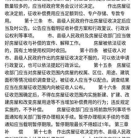
数量较多的，应当经政府常务会议讨论决定。 作出房屋征
收决定前，征收补偿费用应当足额到位、专户存储、专款专
用。 第十三条 市、县级人民政府作出房屋征收决定后应
当及时公告。公告应当载明征收补偿方案和行政复议、行政诉
讼权利等事项。 市、县级人民政府及房屋征收部门应当做
好房屋征收与补偿的宣传、解释工作。 房屋被依法征收
的，国有土地使用权同时收回。 第十四条 被征收人对
市、县级人民政府作出的房屋征收决定不服的，可以依法申请
行政复议，也可以依法提起行政诉讼。 第十五条 房屋征
收部门应当对房屋征收范围内房屋的权属、区位、用途、建筑
面积等情况组织调查登记，被征收人应当予以配合。调查结果
应当在房屋征收范围内向被征收人公布。 第十六条 房屋
征收范围确定后，不得在房屋征收范围内实施新建、扩建、改
建房屋和改变房屋用途等不当增加补偿费用的行为；违反规定
实施的，不予补偿。 房屋征收部门应当将前款所列事项书
面通知有关部门暂停办理相关手续。暂停办理相关手续的书面
通知应当载明暂停期限。暂停期限最长不得超过1年。 第三章
补 偿 第十七条 作出房屋征收决定的市、县级人民政