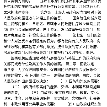
得以营利为目的。 房屋征收部门对房屋征收实施单位在委
托范围内实施的房屋征收与补偿行为负责监督，并对其行为后
果承担法律责任。 第六条 上级人民政府应当加强对下级
人民政府房屋征收与补偿工作的监督。 国务院住房城乡建
设主管部门和省、自治区、直辖市人民政府住房城乡建设主管
部门应当会同同级财政、国土资源、发展改革等有关部门，加
强对房屋征收与补偿实施工作的指导。 第七条 任何组织
和个人对违反本条例规定的行为，都有权向有关人民政府、房
屋征收部门和其他有关部门举报。接到举报的有关人民政府、
房屋征收部门和其他有关部门对举报应当及时核实、处理。
监察机关应当加强对参与房屋征收与补偿工作的政府和有
关部门或者单位及其工作人员的监察。 第二章 征收决定
第八条 为了保障国家安全、促进国民经济和社会发展等公共
利益的需要，有下列情形之一，确需征收房屋的，由市、县级
人民政府作出房屋征收决定： （一）国防和外交的需要；
（二）由政府组织实施的能源、交通、水利等基础设施建
设的需要； （三）由政府组织实施的科技、教育、文化、
卫生、体育、环境和资源保护、防灾减灾、文物保护、社会福
利、市政公用等公共事业的需要； （四）由政府组织实施