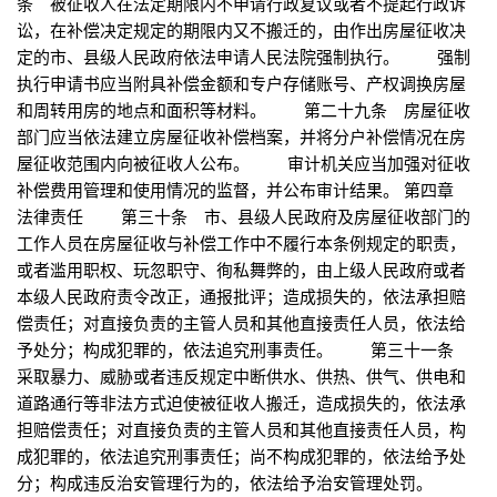
条 被征收人在法定期限内不申请行政复议或者不提起行政诉
讼，在补偿决定规定的期限内又不搬迁的，由作出房屋征收决
定的市、县级人民政府依法申请人民法院强制执行。 强制
执行申请书应当附具补偿金额和专户存储账号、产权调换房屋
和周转用房的地点和面积等材料。 第二十九条 房屋征收
部门应当依法建立房屋征收补偿档案，并将分户补偿情况在房
屋征收范围内向被征收人公布。 审计机关应当加强对征收
补偿费用管理和使用情况的监督，并公布审计结果。 第四章
法律责任 第三十条 市、县级人民政府及房屋征收部门的
工作人员在房屋征收与补偿工作中不履行本条例规定的职责，
或者滥用职权、玩忽职守、徇私舞弊的，由上级人民政府或者
本级人民政府责令改正，通报批评；造成损失的，依法承担赔
偿责任；对直接负责的主管人员和其他直接责任人员，依法给
予处分；构成犯罪的，依法追究刑事责任。 第三十一条
采取暴力、威胁或者违反规定中断供水、供热、供气、供电和
道路通行等非法方式迫使被征收人搬迁，造成损失的，依法承
担赔偿责任；对直接负责的主管人员和其他直接责任人员，构
成犯罪的，依法追究刑事责任；尚不构成犯罪的，依法给予处
分；构成违反治安管理行为的，依法给予治安管理处罚。