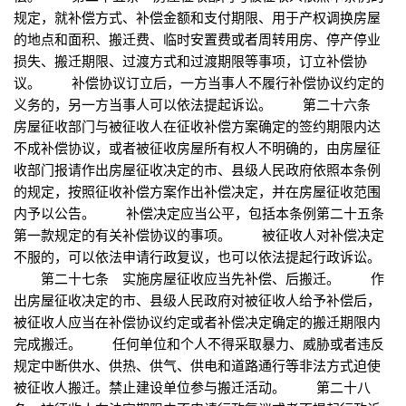
规定，就补偿方式、补偿金额和支付期限、用于产权调换房屋
的地点和面积、搬迁费、临时安置费或者周转用房、停产停业
损失、搬迁期限、过渡方式和过渡期限等事项，订立补偿协
议。 补偿协议订立后，一方当事人不履行补偿协议约定的
义务的，另一方当事人可以依法提起诉讼。 第二十六条
房屋征收部门与被征收人在征收补偿方案确定的签约期限内达
不成补偿协议，或者被征收房屋所有权人不明确的，由房屋征
收部门报请作出房屋征收决定的市、县级人民政府依照本条例
的规定，按照征收补偿方案作出补偿决定，并在房屋征收范围
内予以公告。 补偿决定应当公平，包括本条例第二十五条
第一款规定的有关补偿协议的事项。 被征收人对补偿决定
不服的，可以依法申请行政复议，也可以依法提起行政诉讼。
第二十七条 实施房屋征收应当先补偿、后搬迁。 作
出房屋征收决定的市、县级人民政府对被征收人给予补偿后，
被征收人应当在补偿协议约定或者补偿决定确定的搬迁期限内
完成搬迁。 任何单位和个人不得采取暴力、威胁或者违反
规定中断供水、供热、供气、供电和道路通行等非法方式迫使
被征收人搬迁。禁止建设单位参与搬迁活动。 第二十八