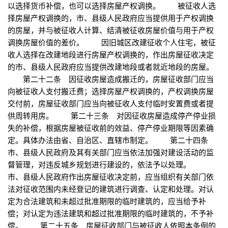
以选择货币补偿，也可以选择房屋产权调换。 被征收人选
择房屋产权调换的，市、县级人民政府应当提供用于产权调换
的房屋，并与被征收人计算、结清被征收房屋价值与用于产权
调换房屋价值的差价。 因旧城区改建征收个人住宅，被征
收人选择在改建地段进行房屋产权调换的，作出房屋征收决定
的市、县级人民政府应当提供改建地段或者就近地段的房屋。
第二十二条 因征收房屋造成搬迁的，房屋征收部门应当
向被征收人支付搬迁费；选择房屋产权调换的，产权调换房屋
交付前，房屋征收部门应当向被征收人支付临时安置费或者提
供周转用房。 第二十三条 对因征收房屋造成停产停业损
失的补偿，根据房屋被征收前的效益、停产停业期限等因素确
定。具体办法由省、自治区、直辖市制定。 第二十四条
市、县级人民政府及其有关部门应当依法加强对建设活动的监
督管理，对违反城乡规划进行建设的，依法予以处理。
市、县级人民政府作出房屋征收决定前，应当组织有关部门依
法对征收范围内未经登记的建筑进行调查、认定和处理。对认
定为合法建筑和未超过批准期限的临时建筑的，应当给予补
偿；对认定为违法建筑和超过批准期限的临时建筑的，不予补
偿。 第二十五条 房屋征收部门与被征收人依照本条例的