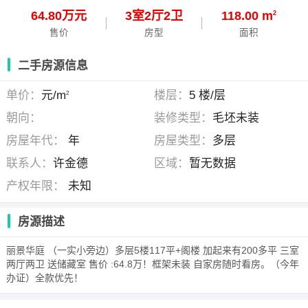
64.80万元
3
室
2
厅
2
卫
118.00 m
2
售价
房型
面积
二手房源信息
单价：
元/m
楼层：
5 楼/层
2
朝向：
装修类型：
毛坯未装
房屋年代：
年
房屋类型：
多层
联系人：
许金德
区域：
暂无数据
产权年限：
未知
房源描述
丽景华庭 （一实小旁边）多层5楼117平+阁楼 加起来有200多平 三室
两厅两卫 送储藏室 售价 :64.8万！框架未装 自家房随时看房。（今年
办证）全款优先！